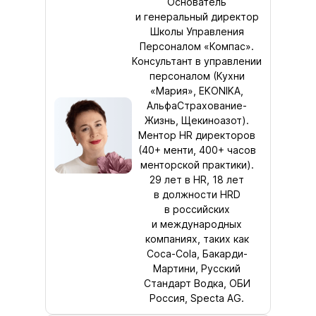
Основатель
и генеральный директор
Школы Управления
Персоналом «Компас».
Консультант в управлении
персоналом (Кухни
«Мария», EKONIKA,
АльфаСтрахование-
Жизнь, Щекиноазот).
Ментор HR директоров
(40+ менти, 400+ часов
менторской практики).
29 лет в HR, 18 лет
в должности HRD
в российских
и международных
компаниях, таких как
Coca-Cola, Бакарди-
Мартини, Русский
Стандарт Водка, ОБИ
Россия, Specta AG.