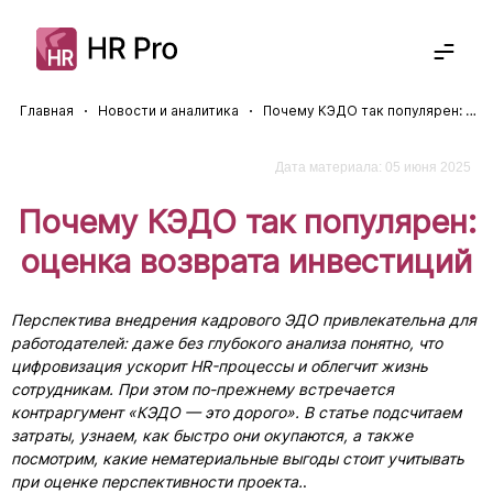
Главная
Новости и аналитика
Почему КЭДО так популярен: оценка возврата инвестиций
Решения
Кадровый ЭДО
Отрасли
Прием на работу
Дата материала: 05 июня 2025
Полезное
Отпуска
КЭДО для госсектора
Почему КЭДО так популярен:
Командировки
КЭДО для СМБ
Экспертиза
8-800-234-72-11
Управление услугами
Новости
Получить консультацию
оценка возврата инвестиций
Управление обучением
Вебинары
Корпоративный портал
Статьи
Суперапп
Дайджесты
Перспектива внедрения кадрового ЭДО привлекательна для
Архив кадровых документов
Описания проектов
работодателей: даже без глубокого анализа понятно, что
цифровизация ускорит HR-процессы и облегчит жизнь
сотрудникам. При этом по-прежнему встречается
контраргумент «КЭДО — это дорого». В статье подсчитаем
затраты, узнаем, как быстро они окупаются, а также
посмотрим, какие нематериальные выгоды стоит учитывать
при оценке перспективности проекта.
.