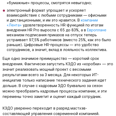
«бумажные» процессы, смотрятся невыгодно;
электронный формат упрощает и ускоряет
взаимодействие с любыми сотрудниками — офисными
и дистанционными, и им это нравится. В
компании
«Лента»
удовлетворенность HR-функцией по итогам
внедрения HR Pro выросла с 65 до 83%, а в
Европлане
механизм подписания приказов на отпуск теперь
устраивает 97,5% работников (вместо 25%, как это было
раньше). Цифровые HR-процессы — это удобство
сотрудников, а значит, вклад в лояльность коллектива.
Еще одно значимое преимущество — короткий срок
внедрения. Фактически запустить КЭДО из «коробки» — это
значит реализовать мощный проект с весомыми
результатами всего за 3 месяца. Для некоторых ИТ-
инициатив только написание технического задания идет
дольше. В случае с кадровым ЭДО буквально за сезон
можно преобразить кадровые процессы компании, и эти
перемены точно заметит и оценит каждый сотрудник.
КЭДО уверенно переходит в разряд мастхэв-
составляющей управления современной компанией.