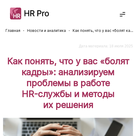
Главная
Новости и аналитика
Как понять, что у вас «болят кадры»: анализируем проблемы в работе HR-службы и методы их решения
Решения
Кадровый ЭДО
Отрасли
Прием на работу
Дата материала: 18 июля 2025
Полезное
Отпуска
КЭДО для госсектора
Как понять, что у вас «болят
Командировки
КЭДО для СМБ
Экспертиза
8-800-234-72-11
Управление услугами
Новости
Получить консультацию
кадры»: анализируем
Управление обучением
Вебинары
Корпоративный портал
Статьи
проблемы в работе
Суперапп
Дайджесты
Архив кадровых документов
Описания проектов
HR-службы
и методы
их решения