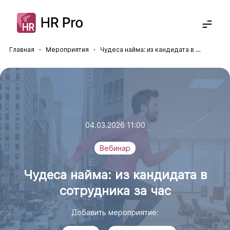
Главная
Мероприятия
Чудеса найма: из кандидата в сотрудника за час
Решения
Кадровый ЭДО
Отрасли
Прием на работу
Полезное
Отпуска
КЭДО для госсектора
Командировки
КЭДО для СМБ
Экспертиза
8-800-234-72-11
Управление услугами
Новости
Получить консультацию
Управление обучением
Вебинары
04.03.2026 11:00
Корпоративный портал
Статьи
Суперапп
Дайджесты
Вебинар
Архив кадровых документов
Описания проектов
Чудеса найма: из кандидата в
сотрудника за час
Добавить мероприятие: