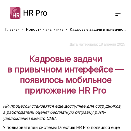
Главная
Новости и аналитика
Кадровые задачи в привычном интерфейсе — появилось мобильное приложение HR Pro
Решения
Кадровый ЭДО
Отрасли
Прием на работу
Дата материала: 18 апреля 2025
Полезное
Отпуска
КЭДО для госсектора
Кадровые задачи
Командировки
КЭДО для СМБ
Экспертиза
8-800-234-72-11
Управление услугами
Новости
Получить консультацию
в привычном интерфейсе —
Управление обучением
Вебинары
Корпоративный портал
Статьи
появилось мобильное
Суперапп
Дайджесты
Архив кадровых документов
Описания проектов
приложение HR Pro
HR-процессы становятся еще доступнее для сотрудников,
а работодатели оценят бесплатную отправку push-
уведомлений вместо СМС.
У пользователей системы Directum HR Pro появился еще