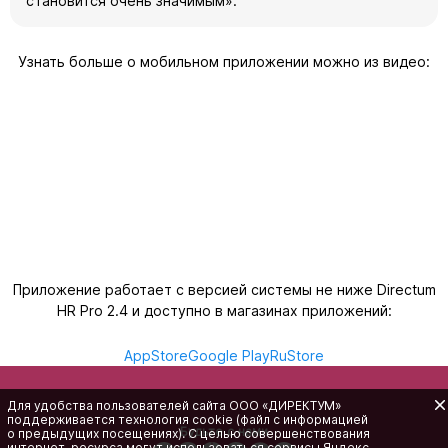
становится очень значимым».
Узнать больше о мобильном приложении можно из видео:
Приложение работает с версией системы не ниже Directum
HR Pro 2.4 и доступно в магазинах приложений:
AppStore
Google Play
RuStore
Для удобства пользователей сайта
ООО «ДИРЕКТУМ»
поддерживается технология cookie (файл с информацией
Будьте с нами
о предыдущих посещениях). С целью совершенствования
интернет-ресурса
могут использоваться сервисы Яндекс.